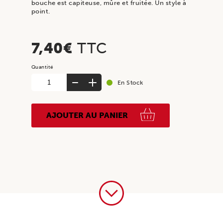
bouche est capiteuse, mûre et fruitée. Un style à
point.
7,40
€
TTC
quantité
En Stock
de
Château
Des
AJOUTER AU PANIER
Moines
Menodin
2020