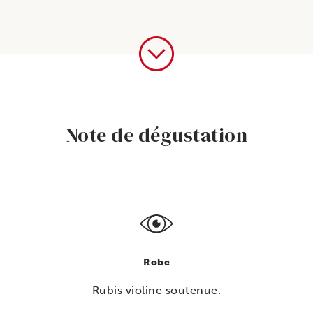
Bourg,
Rouge,
BIB
Note de dégustation
Robe
Rubis violine soutenue.