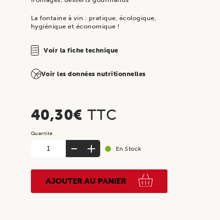
La fontaine à vin : pratique, écologique,
hygiénique et économique !
Voir la fiche technique
Voir les données nutritionnelles
40,30
€
TTC
quantité
En Stock
de
TUTIAC
GENERIQUE,
AJOUTER AU PANIER
AOP
Côtes
de