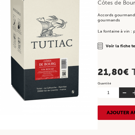
Côtes de Bou
Accords gourmands :
gourmands
La fontaine à vin :
Voir la fiche 
21,80
€
quantité
de
TUTIAC
GENERIQUE,
AJOUTER A
AOP
Côtes
de