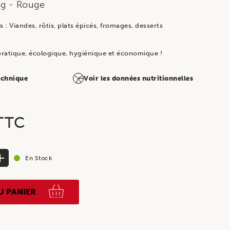
rg
- Rouge
 Viandes, rôtis, plats épicés, fromages, desserts
 pratique, écologique, hygiénique et économique !
technique
Voir les données nutritionnelles
TTC
En Stock
U PANIER