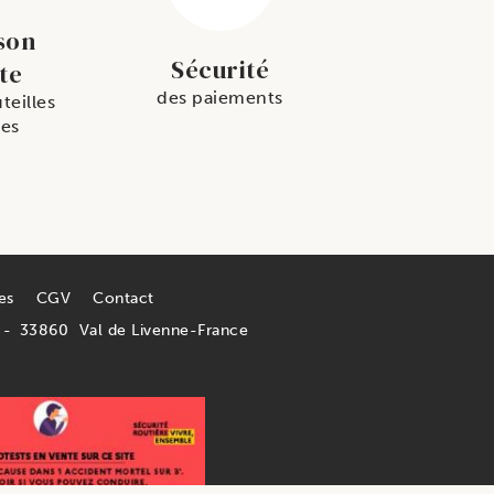
son
Sécurité
te
des paiements
teilles
es
es
CGV
Contact
33860
Val de Livenne-France