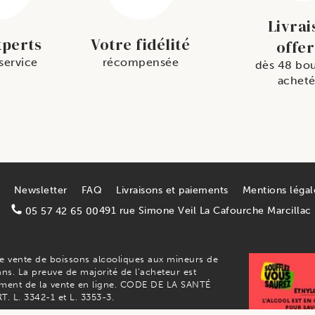
Livrai
xperts
Votre fidélité
offer
 service
récompensée
dès 48 bou
acheté
Newsletter
FAQ
Livraisons et paiements
Mentions légal
491 rue Simone Veil La Cafourche Marcillac
05 57 42 65 00
de vente de boissons alcooliques aux mineurs de
ns. La preuve de majorité de l’acheteur est
ment de la vente en ligne. CODE DE LA SANTÉ
. L. 3342-1 et L. 3353-3.