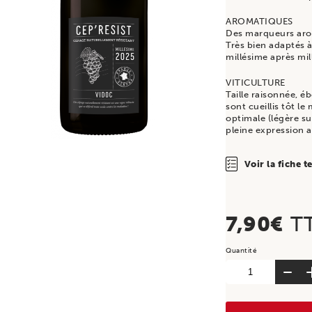
AROMATIQUES
Des marqueurs arom
Très bien adaptés à
millésime après mil
VITICULTURE
Taille raisonnée, é
sont cueillis tôt le
optimale (légère sur
pleine expression 
Voir la fiche 
7,90
€
T
quantité
de
Cep'Resist,