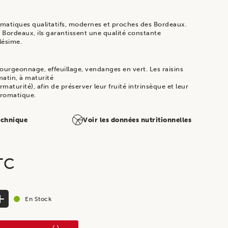
atiques qualitatifs, modernes et proches des Bordeaux.
 Bordeaux, ils garantissent une qualité constante
lésime.
bourgeonnage, effeuillage, vendanges en vert. Les raisins
 matin, à maturité
maturité), afin de préserver leur fruité intrinsèque et leur
aromatique.
technique
Voir les données nutritionnelles
TC
En Stock