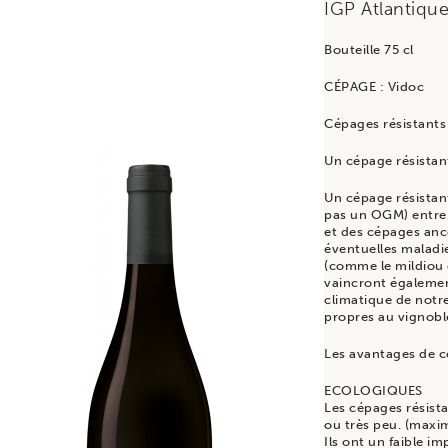
IGP Atlantiqu
Bouteille 75 cl
CÉPAGE : Vidoc
Cépages résistants
Un cépage résistant
Un cépage résistant
pas un OGM) entre
et des cépages anc
éventuelles maladie
(comme le mildiou o
vaincront égaleme
climatique de notre
propres au vignobl
Les avantages de c
ECOLOGIQUES
Les cépages résist
ou très peu. (max
Ils ont un faible im