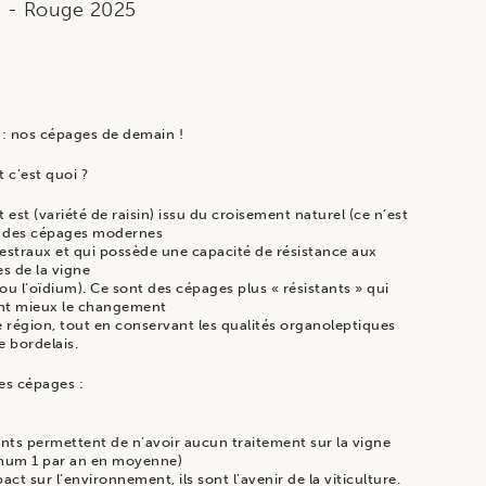
e
- Rouge
2025
 : nos cépages de demain !
 c’est quoi ?
 est (variété de raisin) issu du croisement naturel (ce n’est
 des cépages modernes
estraux et qui possède une capacité de résistance aux
s de la vigne
u l’oïdium). Ce sont des cépages plus « résistants » qui
nt mieux le changement
 région, tout en conservant les qualités organoleptiques
e bordelais.
es cépages :
ants permettent de n’avoir aucun traitement sur la vigne
imum 1 par an en moyenne)
pact sur l’environnement, ils sont l’avenir de la viticulture.