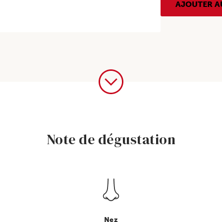
Vidoc,
AJOUTER A
IGP
Atlantique,
Rouge,
2025
Note de dégustation
Nez