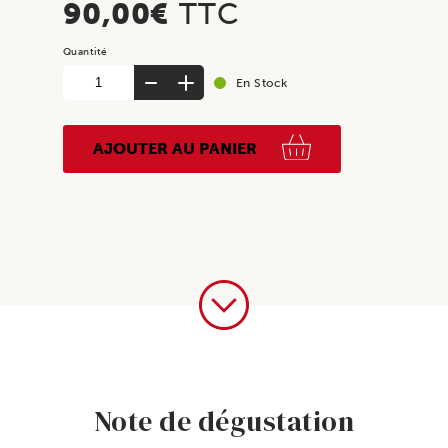
90,00
€
TTC
quantité
En Stock
de
COFFRET
ORIGINES
AJOUTER AU PANIER
-
Assortiment
de
6
bouteilles
Note de dégustation