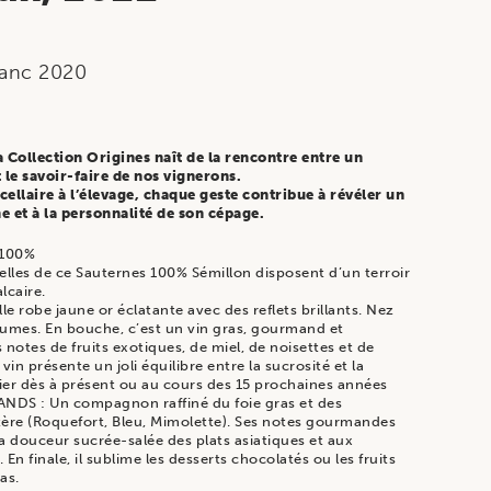
lanc
2020
 Collection Origines naît de la rencontre entre un
t le savoir-faire de nos vignerons.
cellaire à l’élevage, chaque geste contribue à révéler un
ine et à la personnalité de son cépage.
 100%
elles de ce Sauternes 100% Sémillon disposent d’un terroir
lcaire.
 robe jaune or éclatante avec des reflets brillants. Nez
grumes. En bouche, c’est un vin gras, gourmand et
notes de fruits exotiques, de miel, de noisettes et de
 vin présente un joli équilibre entre la sucrosité et la
cier dès à présent ou au cours des 15 prochaines années
 : Un compagnon raffiné du foie gras et des
ère (Roquefort, Bleu, Mimolette). Ses notes gourmandes
la douceur sucrée-salée des plats asiatiques et aux
 En finale, il sublime les desserts chocolatés ou les fruits
as.