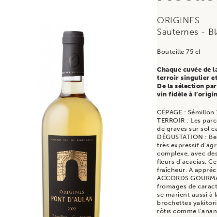
ORIGINES
Sauternes
- B
Bouteille 75 cl
Chaque cuvée de la
terroir singulier e
De la sélection par
vin fidèle à l’orig
CÉPAGE : Sémillon
TERROIR : Les parc
de graves sur sol ca
DÉGUSTATION : Belle
très expressif d’a
complexe, avec des 
fleurs d’acacias. Ce
fraîcheur. A appré
ACCORDS GOURMANDS
fromages de caract
se marient aussi à 
brochettes yakitori.
rôtis comme l’anan