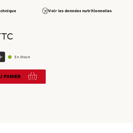
technique
Voir les données nutritionnelles
TTC
En Stock
U PANIER