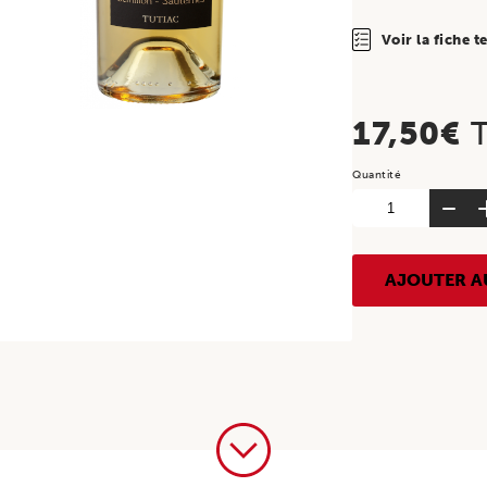
Voir la fiche 
17,50
€
quantité
de
ORIGINES
PONT
AJOUTER A
D'AULAN,
AOP
Sauternes,
Blanc
Moelleux,
2022